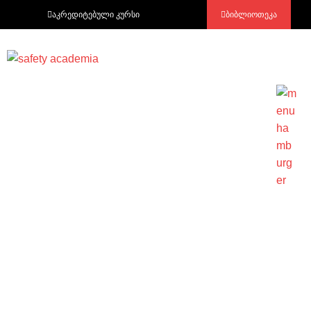
აკრედიტებული კურსი
ბიბლიოთეკა
ლუკა ხიზანიშვილი