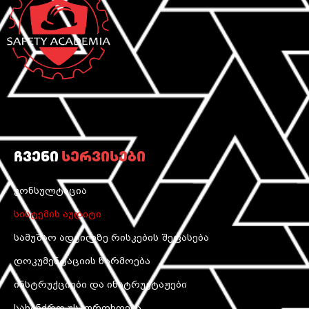
ჩვენი
სერვისები
კონსულტაცია
სისტემის აუდიტი
სამუშაო ადგილზე რისკების შეფასება
დოკუმენტაციის წარმოება
ინსტრუქციები და ინსტრუქტაჟები
სახანძრო უსაფრთხოება