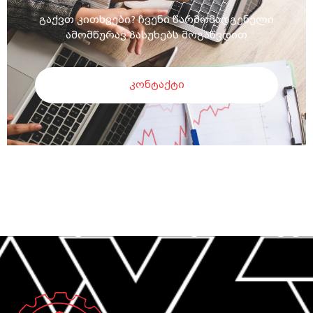
გაქვთ კითხვები? ჩვენი წარმომადგენელი
ამომწურავ პასუხებს მოგაწვდით
კონტაქტი