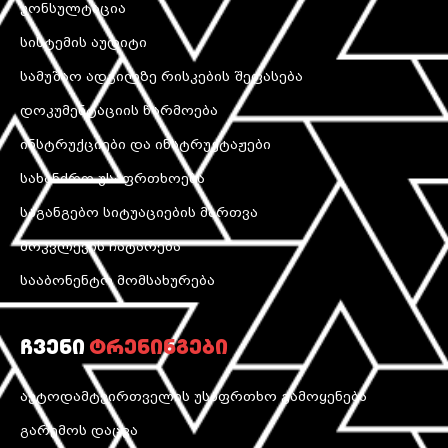
კონსულტაცია
სისტემის აუდიტი
სამუშაო ადგილზე რისკების შეფასება
დოკუმენტაციის წარმოება
ინსტრუქციები და ინსტრუქტაჟები
სახანძრო უსაფრთხოება
საგანგებო სიტუაციების მართვა
მოკვლევის ჩატარება
სააბონენტო მომსახურება
ჩვენი
ტრენინგები
ავტოდამტვირთველის უსაფრთხო გამოყენება
გარემოს დაცვა