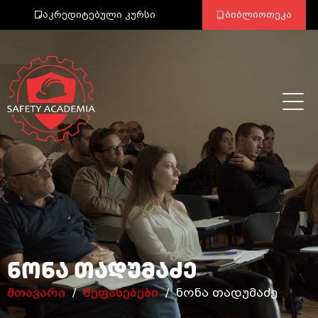
აკრედიტებული კურსი
ბიბლიოთეკა
ნონა თადუმაძე
მთავარი
/
შეფასებები
/ ნონა თადუმაძე