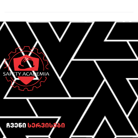
ჩვენი
სერვისები