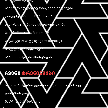
სამუშაო ადგილზე რისკების შეფასება
დოკუმენტაციის წარმოება
ინსტრუქციები და ინსტრუქტაჟები
სახანძრო უსაფრთხოება
საგანგებო სიტუაციების მართვა
მოკვლევის ჩატარება
სააბონენტო მომსახურება
ჩვენი
ტრენინგები
ავტოდამტვირთველის უსაფრთხო გამოყენება
გარემოს დაცვა
ნარჩენების მართვა